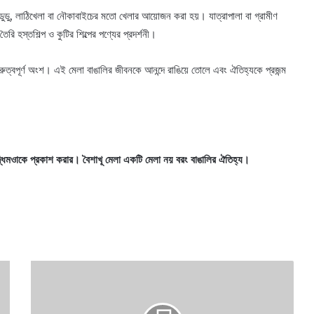
ডু, লাঠিখেলা বা নৌকাবাইচের মতো খেলার আয়োজন করা হয়। যাত্রাপালা বা গ্রামীণ
হস্তশিল্প ও কুটির শিল্পের পণ্যের প্রদর্শনী।
রুত্বপূর্ণ অংশ। এই মেলা বাঙালির জীবনকে আনন্দে রাঙিয়ে তোলে এবং ঐতিহ্যকে প্রজন্ম
দ্ধিমওাকে প্রকাশ করার। বৈশাখূ মেলা একটি মেলা নয় বরং বাঙালির ঐতিহ্য।