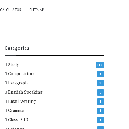
 CALCULATOR
SITEMAP
Categories
Study
117
Compositions
10
Paragraph
8
English Speaking
3
Email Writing
1
Grammar
1
Class 9-10
10