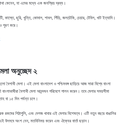
খা কেনেন, যা এদের মধ্যে এক জনপ্রিয় দ্রব্য।
ি, কাস্তে, ছুরি, খুন্তি, কোদাল, শাবল, পিঁড়ি, জলচৌকি, চেয়ার, টেবিল, খাট ইত্যাদি।
নও পূরণ করে।
5
মেলা অনুচ্ছেদ ২
লো বৈশাখী মেলা। এই মেলা বাংলাদেশ ও পশ্চিমবঙ্গ ছাড়িয়ে আজ সারা বিশ্বে বাংলা
ারী বাংলাভাষীরা বৈশাখী মেলা আনন্দঘন পরিবেশে পালন করেন। তবে মেলার সময়সীমা
াহ বা ১৫ দিন পর্যন্ত চলে।
হরেক রকমের পিঠাপুলি, এবং দেশজ খাবার এই মেলার বিশেষত্ব। এটি নতুন বছরে বাঙালির
্রে এই উৎসবে অংশ নেন, মতবিনিময় করেন এবং ঐক্যের বার্তা ছড়ান।