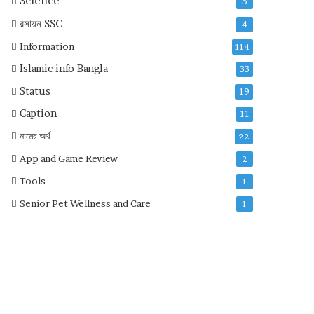
Science
5
রসায়ন
SSC
4
Information
114
Islamic info Bangla
33
Status
19
Caption
11
নামের অর্থ
22
App and Game Review
2
Tools
1
Senior Pet Wellness and Care
1