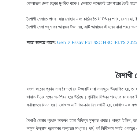
কোলাহলে মেলা চত্বর মুখরিত থাকে। মেলাতে অনেকেই তালপাতার তৈরি হাতপা
বৈশাখী মেলাতে পাওয়া যায় লোহার এবং কাঠের তৈরি বিভিন্ন পণ্য, যেমন দা, বঁট
বৈশাখী মেলা শুধুমাত্র আনন্দের উৎস নয়, এটি আমাদের জীবনের নানা প্রয়োজ
আরো জানতে পারেন:
Gen-z Essay For SSC HSC IELTS 202
বৈশাখী 
বাংলা বছরের প্রথম মাস বৈশাখে যে উৎসবটি সারা মাসজুড়ে উদযাপিত হয়, তা হ
ভাষাভাষীদের মধ্যে জনপ্রিয় হয়ে উঠেছে। পৃথিবীর বিভিন্ন প্রান্তে বসবাসক
স্থানভেদে ভিন্ন হয়। কোথাও এটি তিন-চার দিন স্থায়ী হয়, কোথাও এক সপ্ত
বৈশাখী মেলার প্রধান আকর্ষণ হলো বিভিন্ন সুস্বাদু খাবার। পান্তা-ইলিশ, 
আনন্দ-উল্লাস প্রকাশের অন্যতম মাধ্যম। ধর্ম, বর্ণ নির্বিশেষে সবাই একত