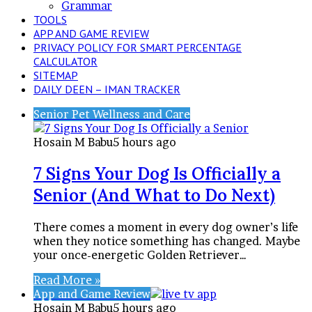
Grammar
TOOLS
APP AND GAME REVIEW
PRIVACY POLICY FOR SMART PERCENTAGE
CALCULATOR
SITEMAP
DAILY DEEN – IMAN TRACKER
Senior Pet Wellness and Care
Hosain M Babu
5 hours ago
7 Signs Your Dog Is Officially a
Senior (And What to Do Next)
There comes a moment in every dog owner’s life
when they notice something has changed. Maybe
your once-energetic Golden Retriever…
Read More »
App and Game Review
Hosain M Babu
5 hours ago