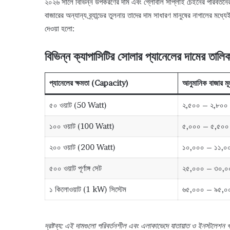
২০২৬ সালে বিভিন্ন উপকরণের দাম এবং গ্লোবাল সাপ্লাই চেইনের পরিবর্তনের ক
বাজারের অন্যান্য ব্র্যান্ডের তুলনায় তাদের দাম সাধারণ মানুষের নাগালের মধ্য
দেওয়া হলো:
বিভিন্ন ক্যাপাসিটির সোলার প্যানেলের দামের তালিক
প্যানেলের ক্ষমতা (Capacity)
আনুমানিক বাজার মূল
৫০ ওয়াট (50 Watt)
২,৫০০ – ২,৮০০
১০০ ওয়াট (100 Watt)
৫,০০০ – ৫,৫০০
২০০ ওয়াট (200 Watt)
১০,০০০ – ১১,০
৫০০ ওয়াট পূর্ণাঙ্গ সেট
২৫,০০০ – ৩০,০
১ কিলোওয়াট (1 kW) সিস্টেম
৬৫,০০০ – ৯৫,০
দ্রষ্টব্য: এই দামগুলো পরিবর্তনশীল এবং এলাকাভেদে যাতায়াত ও ইনস্টলেশন