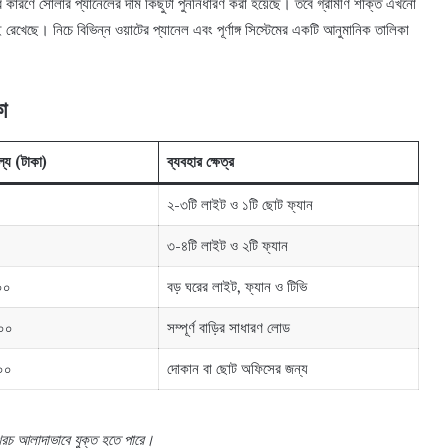
ারণে সোলার প্যানেলের দাম কিছুটা পুনর্নির্ধারণ করা হয়েছে। তবে গ্রামীণ শক্তি এখনো
েই রেখেছে। নিচে বিভিন্ন ওয়াটের প্যানেল এবং পূর্ণাঙ্গ সিস্টেমের একটি আনুমানিক তালিকা
া
্য (টাকা)
ব্যবহার ক্ষেত্র
২-৩টি লাইট ও ১টি ছোট ফ্যান
৩-৪টি লাইট ও ২টি ফ্যান
০০
বড় ঘরের লাইট, ফ্যান ও টিভি
০০
সম্পূর্ণ বাড়ির সাধারণ লোড
০০
দোকান বা ছোট অফিসের জন্য
 খরচ আলাদাভাবে যুক্ত হতে পারে।