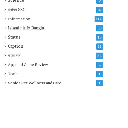
Science
5
রসায়ন
SSC
4
Information
114
Islamic info Bangla
33
Status
19
Caption
11
নামের অর্থ
22
App and Game Review
2
Tools
1
Senior Pet Wellness and Care
1