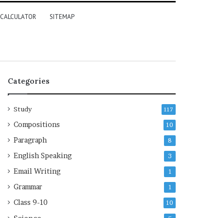
 CALCULATOR
SITEMAP
Categories
Study
117
Compositions
10
Paragraph
8
English Speaking
3
Email Writing
1
Grammar
1
Class 9-10
10