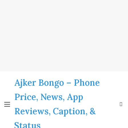
Ajker Bongo – Phone
Price, News, App
Menu
S
Reviews, Caption, &
fo
Status