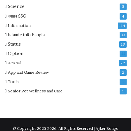
Science
5
রসায়ন
SSC
4
Information
114
Islamic info Bangla
33
Status
19
Caption
11
নামের অর্থ
22
App and Game Review
2
Tools
1
Senior Pet Wellness and Care
1
© Copyright 2025-2026, All Rights Reserved | Ajker Bongo