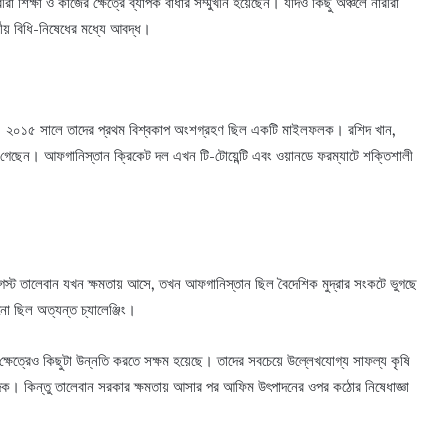
া শিক্ষা ও কাজের ক্ষেত্রে ব্যাপক বাধার সম্মুখীন হয়েছেন। যদিও কিছু অঞ্চলে নারীরা
ীয় বিধি-নিষেধের মধ্যে আবদ্ধ।
াম। ২০১৫ সালে তাদের প্রথম বিশ্বকাপ অংশগ্রহণ ছিল একটি মাইলফলক। রশিদ খান,
 গেছেন। আফগানিস্তান ক্রিকেট দল এখন টি-টোয়েন্টি এবং ওয়ানডে ফরম্যাটে শক্তিশালী
স্ট তালেবান যখন ক্ষমতায় আসে, তখন আফগানিস্তান ছিল বৈদেশিক মুদ্রার সংকটে ভুগছে
ড়ানো ছিল অত্যন্ত চ্যালেঞ্জিং।
্ষেত্রেও কিছুটা উন্নতি করতে সক্ষম হয়েছে। তাদের সবচেয়ে উল্লেখযোগ্য সাফল্য কৃষি
দক। কিন্তু তালেবান সরকার ক্ষমতায় আসার পর আফিম উৎপাদনের ওপর কঠোর নিষেধাজ্ঞা