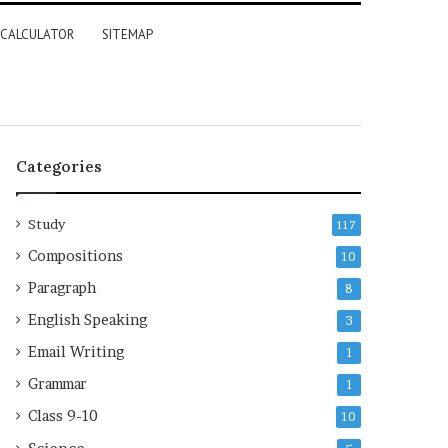
 CALCULATOR
SITEMAP
Categories
Study
117
Compositions
10
Paragraph
8
English Speaking
3
Email Writing
1
Grammar
1
Class 9-10
10