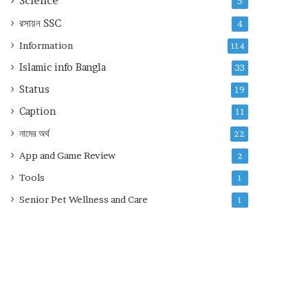
Science
5
রসায়ন
SSC
4
Information
114
Islamic info Bangla
33
Status
19
Caption
11
নামের অর্থ
22
App and Game Review
2
Tools
1
Senior Pet Wellness and Care
1