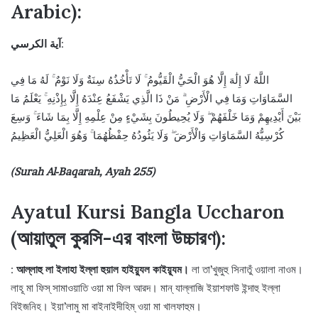
Arabic):
آية الكرسي
:
اللَّهُ لَا إِلَٰهَ إِلَّا هُوَ الْحَيُّ الْقَيُّومُ ۚ لَا تَأْخُذُهُ سِنَةٌ وَلَا نَوْمٌ ۚ لَهُ مَا فِي
السَّمَاوَاتِ وَمَا فِي الْأَرْضِ ۗ مَنْ ذَا الَّذِي يَشْفَعُ عِنْدَهُ إِلَّا بِإِذْنِهِ ۚ يَعْلَمُ مَا
بَيْنَ أَيْدِيهِمْ وَمَا خَلْفَهُمْ ۖ وَلَا يُحِيطُونَ بِشَيْءٍ مِنْ عِلْمِهِ إِلَّا بِمَا شَاءَ ۚ وَسِعَ
كُرْسِيُّهُ السَّمَاوَاتِ وَالْأَرْضَ ۖ وَلَا يَئُودُهُ حِفْظُهُمَا ۚ وَهُوَ الْعَلِيُّ الْعَظِيمُ
(Surah Al-Baqarah, Ayah 255)
Ayatul Kursi Bangla Uccharon
(
আয়াতুল কুরসি-এর বাংলা উচ্চারণ
):
:
আল্লাহু লা ইলাহা ইল্লা হুয়াল হাইয়্যুল কাইয়্যূম।
লা তা’খুজুহু সিনাতুঁ ওয়ালা নাওম।
লাহূ মা ফিস্ সামাওয়াতি ওয়া মা ফিল আরদ। মান্ যাল্লাজি ইয়াশফাউ ইন্দাহু ইল্লা
বিইজনিহ। ইয়া’লামু মা বাইনাইদীহিম্ ওয়া মা খালফাহুম।