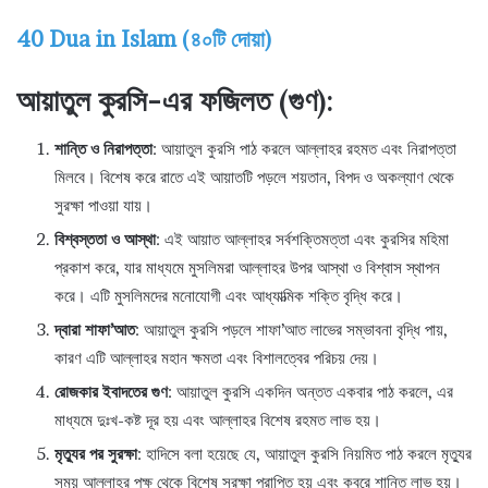
40 Dua in Islam (৪০টি দোয়া)
আয়াতুল কুরসি-এর ফজিলত (গুণ)
:
শান্তি ও নিরাপত্তা
: আয়াতুল কুরসি পাঠ করলে আল্লাহর রহমত এবং নিরাপত্তা
মিলবে। বিশেষ করে রাতে এই আয়াতটি পড়লে শয়তান, বিপদ ও অকল্যাণ থেকে
সুরক্ষা পাওয়া যায়।
বিশ্বস্ততা ও আস্থা
: এই আয়াত আল্লাহর সর্বশক্তিমত্তা এবং কুরসির মহিমা
প্রকাশ করে, যার মাধ্যমে মুসলিমরা আল্লাহর উপর আস্থা ও বিশ্বাস স্থাপন
করে। এটি মুসলিমদের মনোযোগী এবং আধ্যাত্মিক শক্তি বৃদ্ধি করে।
দ্বারা শাফা’আত
: আয়াতুল কুরসি পড়লে শাফা’আত লাভের সম্ভাবনা বৃদ্ধি পায়,
কারণ এটি আল্লাহর মহান ক্ষমতা এবং বিশালত্বের পরিচয় দেয়।
রোজকার ইবাদতের গুণ
: আয়াতুল কুরসি একদিন অন্তত একবার পাঠ করলে, এর
মাধ্যমে দুঃখ-কষ্ট দূর হয় এবং আল্লাহর বিশেষ রহমত লাভ হয়।
মৃত্যুর পর সুরক্ষা
: হাদিসে বলা হয়েছে যে, আয়াতুল কুরসি নিয়মিত পাঠ করলে মৃত্যুর
সময় আল্লাহর পক্ষ থেকে বিশেষ সুরক্ষা প্রাপ্তি হয় এবং কবরে শান্তি লাভ হয়।