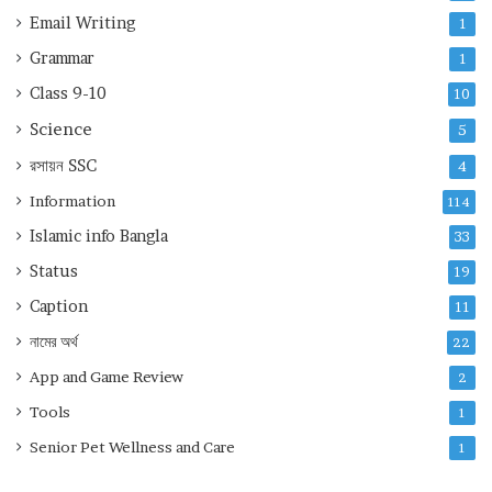
Email Writing
1
Grammar
1
Class 9-10
10
Science
5
রসায়ন
SSC
4
Information
114
Islamic info Bangla
33
Status
19
Caption
11
নামের অর্থ
22
App and Game Review
2
Tools
1
Senior Pet Wellness and Care
1