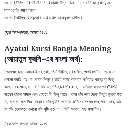
ওয়ালা ইউহিতূনা বিশাই-ইম্ মিন্ ইলমিহি ইল্লা বিমা শা’। ওয়াসি’আ কুরসিয়্যুহুস
সামাওয়াতি ওয়াল আরদ।
ওয়ালা ইয়াউদুহু হিফযুহুমা। ওয়া হুয়াল আলিয়্যুল আযীম।
(সূরা আল-বাকারা, আয়াত ২৫৫)
Ayatul Kursi Bangla Meaning
(
আয়াতুল কুরসি-এর বাংলা অর্থ
):
“আল্লাহ ছাড়া কোনো ইলাহ নেই, তিনি জীবিত, সর্বকালীন, অপরিবর্তনীয়। তাকে না
কোনো শুয়ারি ধরে, না কোনো নিদ্রা। তাঁরই আছে আসমান-জমিনের সমস্ত যা কিছু
আছে। কে আছে সে, যিনি তাঁর অনুমতি ছাড়া তাঁর কাছে শাফা’আত করতে পারে? তিনি
জানেন তাদের সামনে এবং পেছনে কি কিছু আছে। তারা তাঁর জ্ঞান থেকে কিছুই বুঝতে পারে
না, তবে যা তিনি ইচ্ছা করেন। তাঁর কুরসি আসমান-জমিনের সমস্ত কিছু ধারণ করে, আর
তা তাঁর হেফাজতে কোনো কষ্ট সৃষ্টি করে না। তিনি উত্তম, মহা সম্মানিত।”
(সূরা আল-বাকারা, আয়াত ২৫৫)