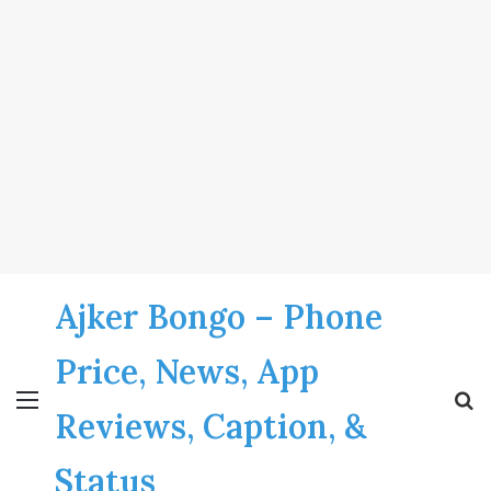
Ajker Bongo – Phone
Price, News, App
Menu
S
Reviews, Caption, &
fo
Status