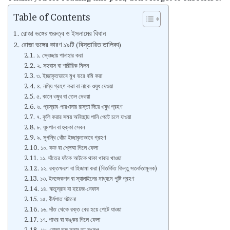
Table of Contents
রোজা ভঙ্গের গুরুত্ব ও ইসলামের বিধান
রোজা ভঙ্গের কারণ ১৯টি (বিস্তারিত তালিকা)
১. স্বেচ্ছায় পানাহার করা
২. সহবাস বা শারীরিক মিলন
৩. ইচ্ছাকৃতভাবে মুখ ভরে বমি করা
৪. নস্যি গ্রহণ করা বা নাকে ওষুধ দেওয়া
৫. কানে ওষুধ বা তেল দেওয়া
৬. প্রস্রাব-পায়খানার রাস্তা দিয়ে ওষুধ গ্রহণ
৭. কুলি করার সময় অনিচ্ছায় পানি পেটে চলে যাওয়া
৮. ধূমপান বা হুক্কা সেবন
৯. সুগন্ধি ধোঁয়া ইচ্ছাকৃতভাবে গ্রহণ
১০. কফ বা শ্লেষ্মা গিলে ফেলা
১১. দাঁতের ফাঁকে আটকে থাকা খাবার খাওয়া
১২. রক্তক্ষরণ বা হিজামা করা (বিতর্কিত কিন্তু সতর্কতামূলক)
১৩. ইনজেকশন বা স্যালাইনের মাধ্যমে পুষ্টি গ্রহণ
১৪. ঋতুস্রাব বা হায়েজ-নেফাস
১৫. বীর্যপাত ঘটানো
১৬. দাঁত থেকে রক্ত বের হয়ে পেটে যাওয়া
১৭. পাথর বা কঙ্কর গিলে ফেলা
১৮. রোজা ভঙ্গ করার দৃঢ় সংকল্প