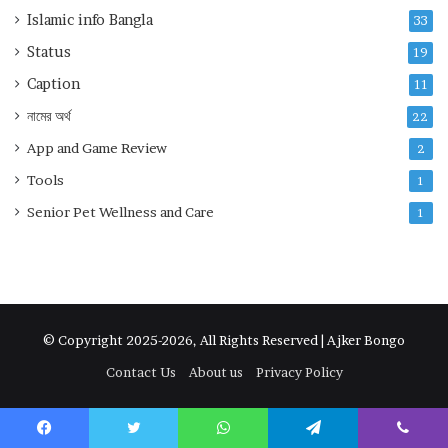
Islamic info Bangla
33
Status
19
Caption
11
নামের অর্থ
22
App and Game Review
2
Tools
1
Senior Pet Wellness and Care
1
© Copyright 2025-2026, All Rights Reserved | Ajker Bongo
Contact Us
About us
Privacy Policy
Facebook
Twitter
WhatsApp
Telegram
Viber