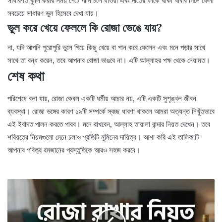
সাধারণত কুলি করার সময় পেটে পানি চলে যাওয়া এবং দাঁতের ফাঁকে থাকা খাবার গিলে ফেলা
সবচেয়ে সাধারণ ভুল হিসেবে দেখা যায়।
ভুল করে খেয়ে ফেললে কি রোজা ভেঙে যায়?
না, যদি আপনি পুরোপুরি ভুলে গিয়ে কিছু খেয়ে বা পান করে ফেলেন এবং মনে পড়ার সাথে
সাথে তা বন্ধ করেন, তবে আপনার রোজা ভাঙবে না। এটি আল্লাহর পক্ষ থেকে নেয়ামত।
শেষ কথা
পরিশেষে বলা যায়, রোজা কেবল একটি ধর্মীয় আচার নয়, এটি একটি সুশৃঙ্খল জীবন
ব্যবস্থা। রোজা ভঙ্গের কারণ ১৯টি সম্পর্কে স্বচ্ছ ধারণা থাকলে আমরা অত্যন্ত নিখুঁতভাবে
এই ইবাদত পালন করতে পারব। মনে রাখবেন, আল্লাহ তায়ালা বান্দার নিয়ত দেখেন। তবে
শরিয়তের নিয়মগুলো মেনে চলাও প্রতিটি মুমিনের দায়িত্ব। আশা করি এই তালিকাটি
আপনার পবিত্র রমজানের প্রস্তুতিকে আরও সহজ করবে।