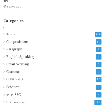
বলে
3 days ago
Categories
Study
117
Compositions
10
Paragraph
8
English Speaking
3
Email Writing
1
Grammar
1
Class 9-10
10
Science
5
রসায়ন
SSC
4
Information
114