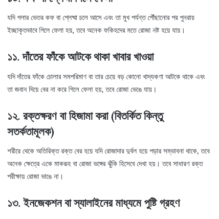
যদি গলার ভেতর কফ বা শ্লেষ্মা চলে আসে এবং তা মুখ পর্যন্ত পৌঁছানোর পর পুনরায়
ইচ্ছাকৃতভাবে গিলে ফেলা হয়, তবে অনেক ফকিহদের মতে রোজা নষ্ট হয়ে যায়।
১১. দাঁতের ফাঁকে আটকে থাকা খাবার খাওয়া
যদি দাঁতের ফাঁকে চোলার সমপরিমাণ বা তার চেয়ে বড় কোনো খাদ্যকণা আটকে থাকে এবং
তা জবান দিয়ে বের না করে গিলে ফেলা হয়, তবে রোজা ভেঙে যায়।
১২. রক্তক্ষরণ বা হিজামা করা (বিতর্কিত কিন্তু
সতর্কতামূলক)
শরীরে থেকে অতিরিক্ত রক্ত বের হয়ে যদি রোজাদার দুর্বল হয়ে পড়ার সম্ভাবনা থাকে, তবে
অনেক ক্ষেত্রে একে মাকরূহ বা রোজা ভঙ্গের ঝুঁকি হিসেবে দেখা হয়। তবে সাধারণ রক্ত
পরীক্ষায় রোজা ভাঙে না।
১৩. ইনজেকশন বা স্যালাইনের মাধ্যমে পুষ্টি গ্রহণ