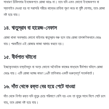
সাধারণ চিকিৎসার ইনজেকশনে রোজা ভাঙে না। তবে যদি এমন কোনো ইনজেকশন বা
স্যালাইন দেওয়া হয় যা সরাসরি শরীরে খাদ্যের চাহিদা পূরণ করে বা পুষ্টি যোগায়, তবে রোজা
নষ্ট হয়ে যায়।
১৪. ঋতুস্রাব বা হায়েজ-নেফাস
রোজা থাকা অবস্থায় কোনো মহিলার ঋতুস্রাব শুরু হলে তার রোজা তাৎক্ষণিকভাবে ভেঙে
যায়। পরবর্তীতে এই রোজার কাজা আদায় করতে হয়।
১৫. বীর্যপাত ঘটানো
ইচ্ছাকৃতভাবে হস্তমৈথুন বা অন্য কোনো অনৈতিক কাজের মাধ্যমে বীর্যপাত ঘটালে রোজা
ভেঙে যায়। এটি রোজা ভঙ্গের কারণ ১৯টি তালিকার একটি গুরুত্বপূর্ণ সতর্কবার্তা।
১৬. দাঁত থেকে রক্ত বের হয়ে পেটে যাওয়া
দাঁত থেকে নির্গত রক্ত যদি থুতুর চেয়ে পরিমাণে বেশি হয় এবং তা থুতুর সাথে মিশে পেটে চলে
যায়, তবে রোজা নষ্ট হয়ে যায়।