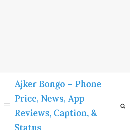
Ajker Bongo – Phone
Price, News, App
Menu
S
Reviews, Caption, &
fo
Status