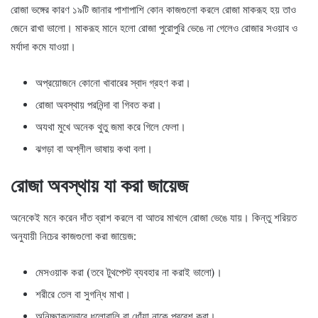
রোজা ভঙ্গের কারণ ১৯টি জানার পাশাপাশি কোন কাজগুলো করলে রোজা মাকরূহ হয় তাও
জেনে রাখা ভালো। মাকরূহ মানে হলো রোজা পুরোপুরি ভেঙে না গেলেও রোজার সওয়াব ও
মর্যাদা কমে যাওয়া।
অপ্রয়োজনে কোনো খাবারের স্বাদ গ্রহণ করা।
রোজা অবস্থায় পরনিন্দা বা গিবত করা।
অযথা মুখে অনেক থুতু জমা করে গিলে ফেলা।
ঝগড়া বা অশ্লীল ভাষায় কথা বলা।
রোজা অবস্থায় যা করা জায়েজ
অনেকেই মনে করেন দাঁত ব্রাশ করলে বা আতর মাখলে রোজা ভেঙে যায়। কিন্তু শরিয়ত
অনুযায়ী নিচের কাজগুলো করা জায়েজ:
মেসওয়াক করা (তবে টুথপেস্ট ব্যবহার না করাই ভালো)।
শরীরে তেল বা সুগন্ধি মাখা।
অনিচ্ছাকৃতভাবে ধুলোবালি বা ধোঁয়া নাকে প্রবেশ করা।