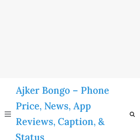
Ajker Bongo – Phone
Price, News, App
Menu
S
Reviews, Caption, &
fo
Status