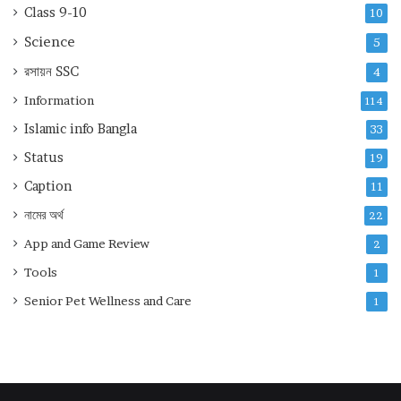
Class 9-10
10
Science
5
রসায়ন
SSC
4
Information
114
Islamic info Bangla
33
Status
19
Caption
11
নামের অর্থ
22
App and Game Review
2
Tools
1
Senior Pet Wellness and Care
1