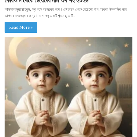
কোরআন থেকে মেয়েদের নাম অর্থ সহ ২০২৬
আসসালামুয়ালাইকুম, স্বাগতম আজকের বঙ্গে!! কোরআন থেকে মেয়েদের নাম: অর্থবহ ইসলামিক নাম
আপনার রাজকন্যার জন্য। নাম, শুধু একটি শব্দ নয়, এটি…
Read More »