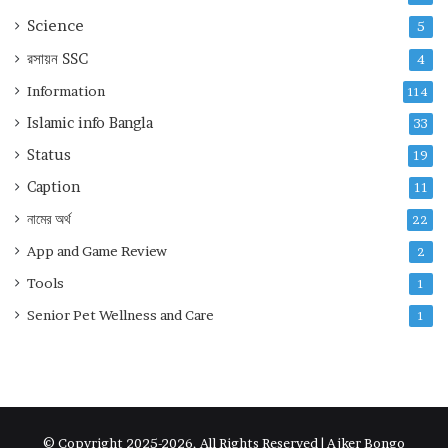
Science
5
রসায়ন
SSC
4
Information
114
Islamic info Bangla
33
Status
19
Caption
11
নামের অর্থ
22
App and Game Review
2
Tools
1
Senior Pet Wellness and Care
1
© Copyright 2025-2026, All Rights Reserved | Ajker Bongo