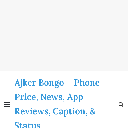
Ajker Bongo – Phone
Price, News, App
Menu
S
Reviews, Caption, &
fo
Status