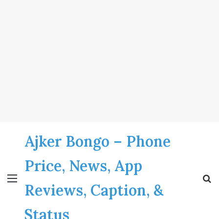
Ajker Bongo – Phone
Price, News, App
Menu
S
Reviews, Caption, &
fo
Status