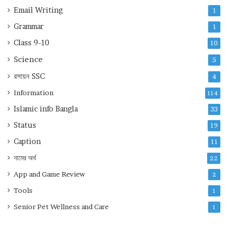
Email Writing
1
Grammar
1
Class 9-10
10
Science
5
রসায়ন
SSC
4
Information
114
Islamic info Bangla
33
Status
19
Caption
11
নামের অর্থ
22
App and Game Review
2
Tools
1
Senior Pet Wellness and Care
1