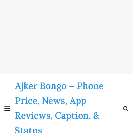
Ajker Bongo – Phone
Price, News, App
Menu
S
Reviews, Caption, &
fo
Status