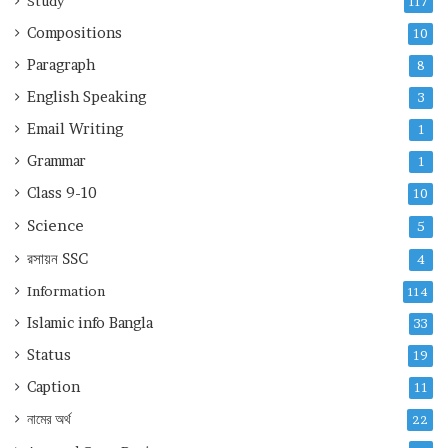
Study
117
Compositions
10
Paragraph
8
English Speaking
3
Email Writing
1
Grammar
1
Class 9-10
10
Science
5
রসায়ন
SSC
4
Information
114
Islamic info Bangla
33
Status
19
Caption
11
নামের অর্থ
22