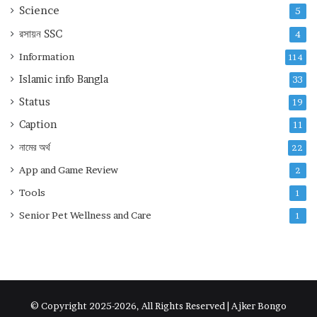
Science
5
রসায়ন
SSC
4
Information
114
Islamic info Bangla
33
Status
19
Caption
11
নামের অর্থ
22
App and Game Review
2
Tools
1
Senior Pet Wellness and Care
1
© Copyright 2025-2026, All Rights Reserved | Ajker Bongo