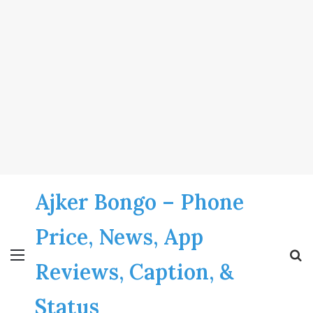
Ajker Bongo – Phone
Price, News, App
Menu
S
Reviews, Caption, &
fo
Status